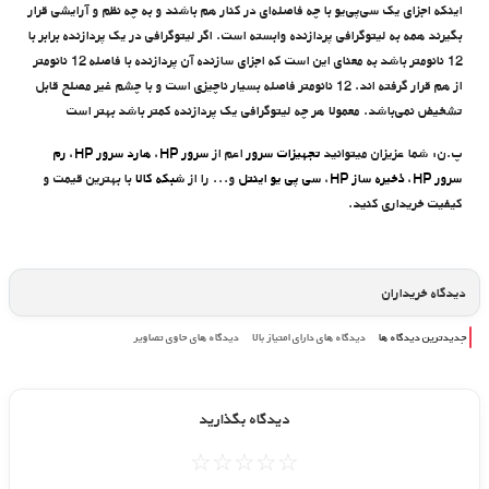
اینکه اجزای یک سی‌پی‌یو با چه فاصله‌ای در کنار هم باشند و به چه نظم و آرایشی قرار
بگیرند همه به لیتوگرافی پردازنده وابسته است. اگر لیتوگرافی در یک پردازنده برابر با
12 نانومتر باشد به معنای این است که اجزای سازنده آن پردازنده با فاصله 12 نانومتر
از هم قرار گرفته اند. 12 نانومتر فاصله بسیار ناچیزی است و با چشم غیر مصلح قابل
تشخیض نمی‌باشد. معمولا هر چه لیتوگرافی یک پردازنده کمتر باشد بهتر است
پ.ن: شما عزیزان میتوانید
تجهیزات سرور
اعم از
سرور HP
،
هارد سرور HP
،
رم
سرور HP
،
ذخیره ساز HP
،
سی پی یو اینتل
و... را از
شبکه کالا
با بهترین قیمت و
کیفیت خریداری کنید.
دیدگاه خریداران
جدیدترین دیدگاه ها
دیدگاه های دارای امتیاز بالا
دیدگاه های حاوی تصاویر
دیدگاه بگذارید
☆
☆
☆
☆
☆