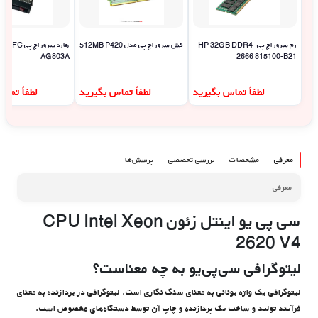
رم سرور اچ پی HP 32GB DDR4-
کش سرور اچ پی مدل 512MB P420
AG803A
2666 815100-B21
لطفاً تماس بگیرید
لطفاً تماس بگیرید
لطفاً تما
معرفی
مشخصات
بررسی تخصصی
پرسش‌ها
معرفی
سی پی یو اینتل زئون CPU Intel Xeon
2620 V4
لیتوگرافی سی‌پی‌یو به چه معناست؟
لیتوگرافی یک واژه یونانی به معنای سنگ نگاری است. لیتوگرافی در پردازنده به معنای
فرآیند تولید و ساخت یک پردازنده و چاپ آن توسط دستگاه‌های مخصوص است.