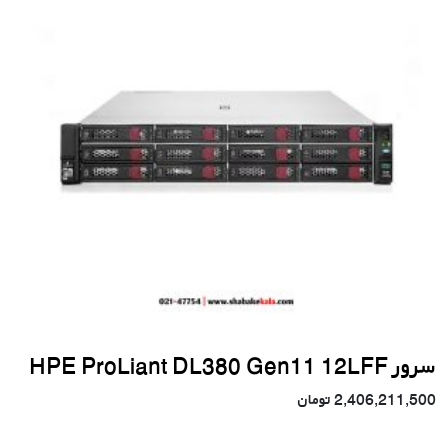
سرور HPE ProLiant DL380 Gen11 12LFF
2,406,211,500
تومان