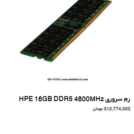
رم سروری HPE 16GB DDR5 4800MHz
312,774,000
تومان