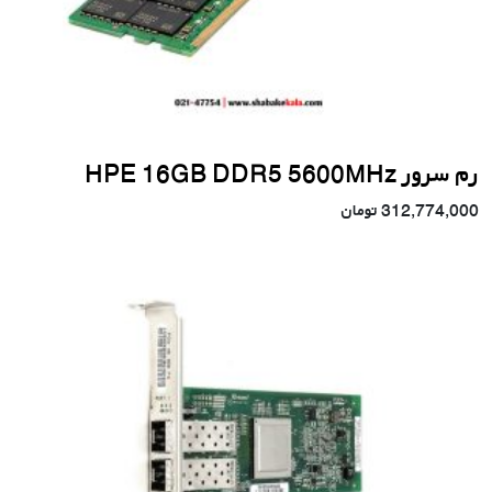
رم سرور HPE 16GB DDR5 5600MHz
312,774,000
تومان