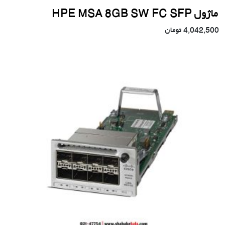
ماژول HPE MSA 8GB SW FC SFP
4,042,500
تومان