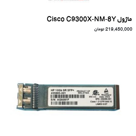
ماژول Cisco C9300X-NM-8Y
219,450,000
تومان