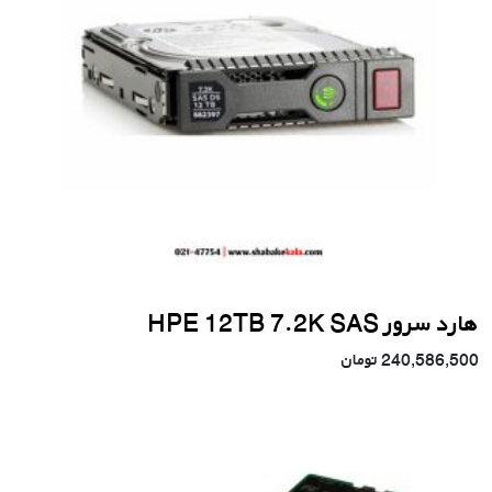
هارد سرور HPE 12TB 7.2K SAS
240,586,500
تومان