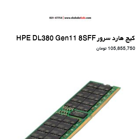
کیج هارد سرور HPE DL380 Gen11 8SFF
105,855,750
تومان