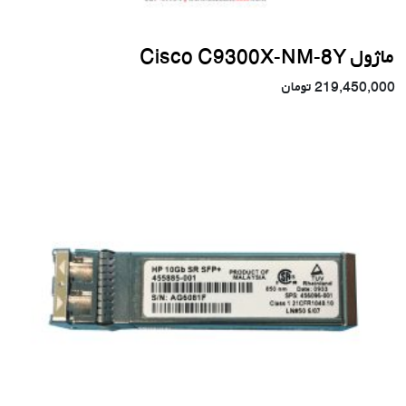
ماژول Cisco C9300X-NM-8Y
219,450,000
تومان