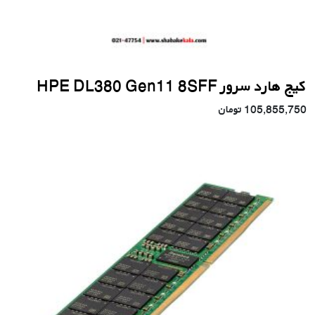
کیج هارد سرور HPE DL380 Gen11 8SFF
105,855,750
تومان