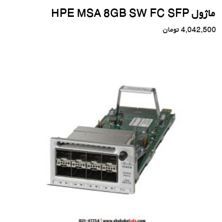
ماژول HPE MSA 8GB SW FC SFP
4,042,500
تومان