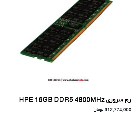
رم سروری HPE 16GB DDR5 4800MHz
312,774,000
تومان