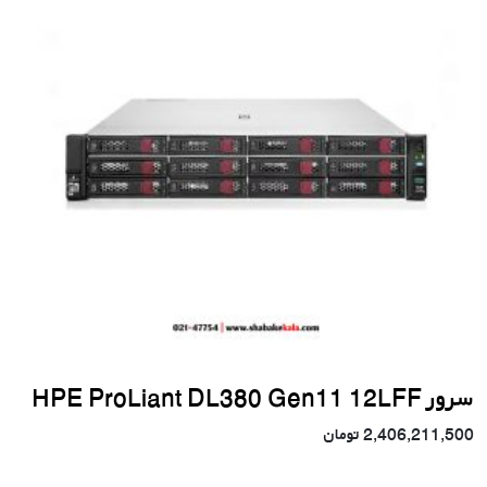
سرور HPE ProLiant DL380 Gen11 12LFF
2,406,211,500
تومان