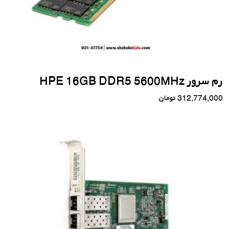
رم سرور HPE 16GB DDR5 5600MHz
312,774,000
تومان