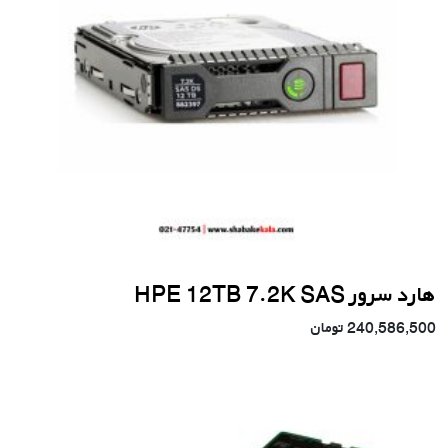
هارد سرور HPE 12TB 7.2K SAS
240,586,500
تومان