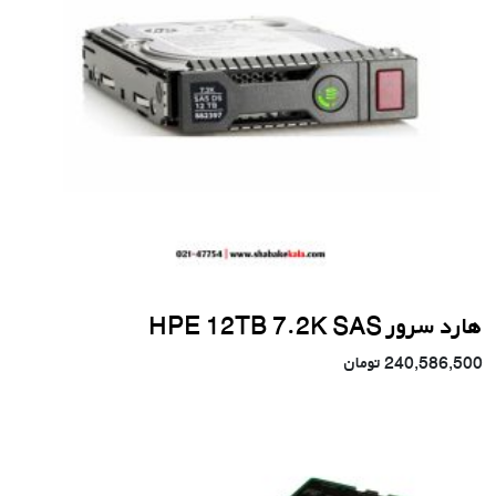
هارد سرور HPE 12TB 7.2K SAS
240,586,500
تومان