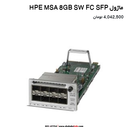
ماژول HPE MSA 8GB SW FC SFP
4,042,500
تومان