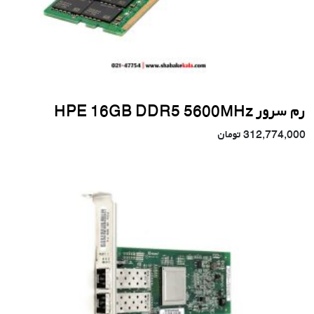
رم سرور HPE 16GB DDR5 5600MHz
312,774,000
تومان