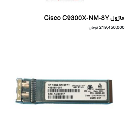
ماژول Cisco C9300X-NM-8Y
219,450,000
تومان