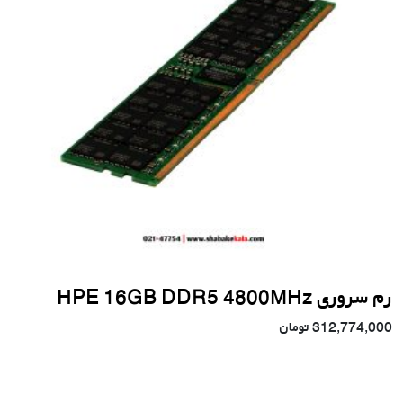
رم سروری HPE 16GB DDR5 4800MHz
312,774,000
تومان