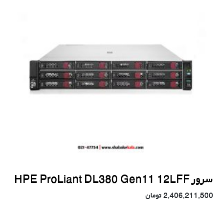
سرور HPE ProLiant DL380 Gen11 12LFF
2,406,211,500
تومان