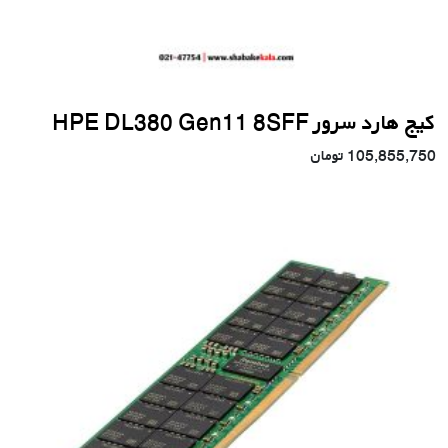
کیج هارد سرور HPE DL380 Gen11 8SFF
105,855,750
تومان