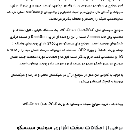
این سوئیچ می توان به دسترسی بالا، مقیاس پذیری، امنیت، بهره وری بهتر از انرژی،
سهولت و آسانی کار، ماژول‌های شبکه اختیاری و پشتیبانی از MACsec اشاره کرد که
سازماندهی شبکه را راحت‌تر و انعطاف پذیرتر می‌نماید.
سوئیچ سیسکو مدل WS-C3750G-24PS-S یک دستگاه کابلی ، قابل انعطاف و
مناسب برای لایه Access است از این رو ایده آل برای BackBone و هسته مرکزی
شبکه‌های متوسط است. سوئیچ‌های سیسکو سری 3750 دارای پورت‌های مختلف از
جمله پورت RJ-45 و پورت SFP هستند که می‌تواند سرعت انتقال دیتا را از 10M تا
1G را پشتیبانی کند. لازم به ذکر است کابل‌ها و اتصالات مورد استفاده جهت اتصال
سوئیچ به بستر شبکه بسته به نسبت فرم و سرعت داده پورت، متفاوت است.
با توجه به کارایی این مدل از سوئیچ از آن در شبکه‌های محلی و ادارات و شرکت‌های
متوسط و کوچک استفاده می‌شود.
پیشنهاد
:
خرید
سوئیچ شبکه سیسکو 48 پورت WS-C3750G-48PS-S
برخی از امکانات سخت افزاری
سوئیچ سیسکو