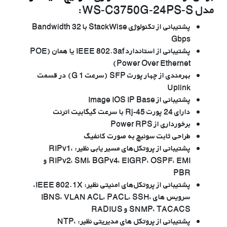
مدل WS-C3750G-24PS-S:
پشتیبانی از تکنولوژی StackWise با Bandwidth 32
Gbps
پشتیبانی از استاندارد IEEE 802.3af یا همان (POE
(Power Over Ethernet
بهرمندی از چهار پورت SFP (سرعت 1 G) در قسمت
Uplink
پشتیبانی از Image IOS IP Base
دارای 24 پورت Rj-45 با سرعت گیگابیت اترنت
برخورداری از Power RPS
طراحی ثابت سوئیچ به صورت کانفیگ
پشتیبانی از پروتکل‌های مسیر یابی نظیر: RIPv1،
RIPv2، SMI، BGPv4، EIGRP، OSPF، EMI و
PBR
پشتیبانی از پروتکل‌های امنیتی نظیر: IEEE 802.1X،
سرویس های IBNS، VLAN ACL، PACL، SSH،
SNMP، TACACS و RADIUS
پشتیبانی از پروتکل های مدیریتی نظیر: NTP،