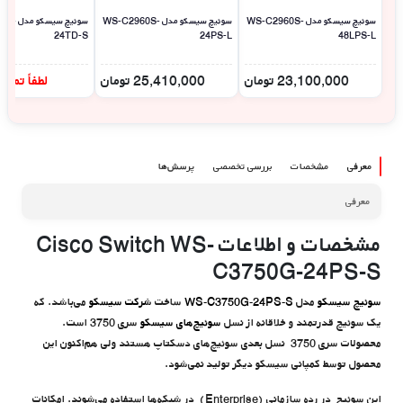
سوئیچ سیسکو مدل WS-C2960S-
سوئیچ سیسکو مدل WS-C2960S-
سوئیچ سی
24TD-S
24PS-L
48LPS-L
23,100,000
تومان
25,410,000
تومان
لطفاً تما
معرفی
مشخصات
بررسی تخصصی
پرسش‌ها
معرفی
مشخصات و اطلاعات Cisco Switch WS-
C3750G-24PS-S
سوئیچ سیسکو
مدل
WS-C3750G-24PS-S
ساخت
شرکت سیسکو
می‌باشد. که
یک سوئیچ قدرتمند و خلاقانه از نسل
سوئیچ‌های سیسکو
سری 3750 است.
محصولات سری 3750 نسل بعدی سوئیچ‌های دسکتاپ هستند ولی هم‌اکنون این
محصول توسط کمپانی سیسکو دیگر تولید نمی‌شود.
این سوئیچ در رده‌ سازمانی (Enterprise) در شبکه‌ها استفاده می‌شوند. امکانات