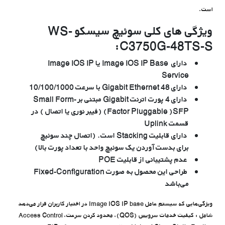
است.
ویژگی های کلی سوئیچ سیسکو WS-
C3750G-48TS-S:
دارای Image IOS IP Base یا Image IOS IP
Service
دارای 48 Gigabit Ethernet با سرعت 10/100/1000
دارای 4 پورت اترنت Gigabit مبتنی بر Small Form-
Factor Pluggable )SFP) (فیبر نوری یا اتصال ) در
قسمت Uplink
دارای قابلیت Stacking است. (اتصال چند سوئیچ
برای بدست آوردن یک سوئیچ واحد با تعداد پورت بالا)
عدم پشتیبانی از قابلیت POE
طراحی این محصول به صورت Fixed-Configuration
می‌باشد
ویژگی‌هایی که سیستم عامل Image IOS IP base در اختیار کاربران قرار می‌دهد
شامل :
کیفیت خدمات سرویس (QOS)
، محدود کردن سرعت، Access Control