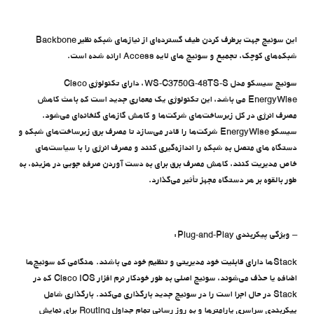
این سوئیچ جهت برطرف کردن طیف گسترده‌ای از نیازهای شبکه نظیر Backbone
شبکه‌های کوچک، تجمیع و سوئیچ های لایه Access ارائه شده است.
سوئیچ سیسکو مدل WS-C3750G-48TS-S، دارای تکنولوژی Cisco
EnergyWise می باشد، این تکنولوژی یک معماری جدید است که باعث کاهش
مصرف انرژی در کل زیرساخت‌های شرکت‌ها و کاهش گازهای گلخانه‌ای می‌شود.
سیسکو EnergyWise شرکت‌ها را قادر می‌سازد تا مصرف برق زیرساخت‌های شبکه و
دستگاه های متصل به شبکه را اندازه‌گیری کنند و مصرف انرژی را با سیاست‌های
خاص مدیریت کنند، کاهش مصرف برق برای به دست آوردن صرفه جویی در هزینه، به
طور بالقوه بر هر دستگاه مجهز تأثیر می‌گذارد.
– ویژگی پیکربندی Plug-and-Play:
Stackها دارای قابلیت خود مدیریتی و تنظیم خود می باشند. هنگامی که سوئیچ‌ها
اضافه یا حذف می‌شوند، سوئیچ اصلی به طور خودکار نرم افزار Cisco IOS که در
Stack در حال اجرا است را در سوئیچ جدید بارگذاری می‌کند. بارگذاری شامل
پیکربندی سراسری پارامترها و به روز رسانی تمام جداول Routing برای نمایش