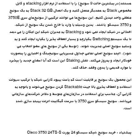
هستند(در بیشترین حالت 9 سوئیچ) را با استفاده از نرم افزار stacking و کابل
مخصوص Stack به همدیگر متصل کنید و یک اتصال Stack 32 GB به یک سوئیچ
منطقی واحد تبدیل کنیم. این سوئیچ‌ها می توانند ترکیبی از سوئیچ‌های سری 3750E
و 3750 سیسکو باشند. بدین وسیله با وارد یا خارج شدن یک سوئیچ از شبکه،
اختلالی در شبکه ایجاد نمی شود و Stacking به مدیران شبکه این امکان را می دهد
تا یک سیستم Switching یکپارچه و بسیار انعطاف پذیر را یکباره ایجاد کند و به
وسلیه سوئیچ اصلی مدیریت شوند. (توسط یکی از سوئیچ های عضو انتخاب می
شود). البته سوئیچ اصلی تمامی جداول مسیریابی سوئیچینگ و اختیاری را به‌صورت
خودکار ایجاد و به‌روز می‌کند. نقش Staking این است که آیا اعضای جدید را بپذیرد
یا موارد قدیمی را بدون وقفه، حذف کند.
این محصول یک سوئیچ پر قابلیت است که باعث بهبود کارایی شبکه با ترکیب سهولت
استفاده و انعطاف پذیری بالا جهت Stackable کردن سوئیچ می‌شوند و باتوجه به
کارایی آن، مناسب برای استفاده در سازمان‌های متوسط و دفاتر شرکت‌های سازمانی
می‌باشد. سوئیچ سیسکو سری 3750 با سرعت گیگابیت اترنت بهینه سازی شده
است.
پیشنهاد
:
خرید
سوئیچ شبکه سیسکو 24 پورت Cisco 3750 24TS-S