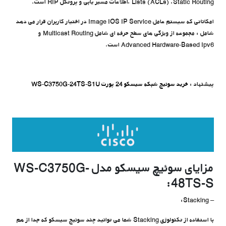
Lists (ACLs) ،Static Routing ،اطلاعات مسیر یابی و پروتکل RIP است.
امکاناتی که سیستم عامل Image IOS IP Service در اختیار کاربران قرار می دهد
شامل : مجموعه از ویژگی های سطح حرفه ای شامل Multicast Routing و
Advanced Hardware-Based Ipv6 است.
پیشنهاد
:
خرید
سوئیچ شبکه سیسکو 24 پورت WS-C3750G-24TS-S1U
مزایای سوئیچ سیسکو مدل WS-C3750G-
48TS-S:
Stacking:
–
با استفاده از تکنولوژی Stacking شما می توانید چند سوئیچ سیسکو که جدا از هم