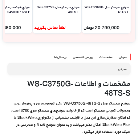
سوئیچ سیسکو مدل WS-C2960X-
سوئیچ سیسکو مدل WS-C3750-
C4500X-16SFP
48TS-E
48TS-L
20,790,000
تومان
لطفاً تماس بگیرید
4,680,000
معرفی
مشخصات
بررسی تخصصی
پرسش‌ها
معرفی
مشخصات و اطلاعات WS-C3750G-
48TS-S
سوئیچ سیسکو
مدل WS-C3750G-48TS-S یکی ازمحبوب‌ترین و پرفروش‌ترین
محصولات کمپانی
سیسکو
است که از خانواده
سوئیچ‌های سیسکو
سری 3700 است،
که امکان سفارش‌سازی این مدل با قابلیت پشتیبانی از تکنولوژی StackWise یا
StackWise Plus امکان پذیر می‌باشد و به عنوان سوئیچ لایه 3 و مدیریتی در
شبکه مورد استفاده قرار می‌گیرد.