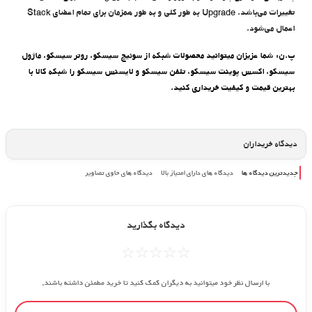
تغییرات می‌باشد. Upgrade به طور کلی و به طور همزمان برای تمام اعضای Stack
اعمال می‌شود.
پ.ن: شما عزیزان میتوانید محصولات شبکه از
سوئیچ سیسکو
،
روتر سیسکو
،
ماژول
سیسکو
،
اکسس پوینت سیسکو
،
تلفن سیسکو
و
لایسنس سیسکو
را شبکه کالا با
بهترین قیمت و کیفیت خریداری کنید.
دیدگاه خریداران
جدیدترین دیدگاه ها
دیدگاه های دارای امتیاز بالا
دیدگاه های حاوی تصاویر
دیدگاه بگذارید
☆
☆
☆
☆
☆
با ارسال نظر خود میتوانید به دیگران کمک کنید تا خرید مطمئن داشته باشند.