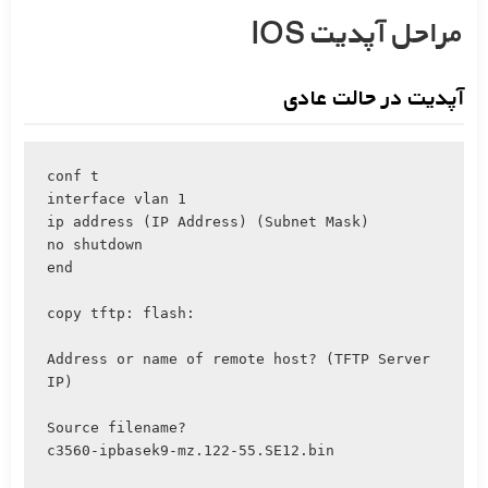
مراحل آپدیت IOS
آپدیت در حالت عادی
conf t

interface vlan 1

ip address (IP Address) (Subnet Mask)

no shutdown

end

copy tftp: flash:

Address or name of remote host? (TFTP Server 
IP)

Source filename?

c3560-ipbasek9-mz.122-55.SE12.bin
