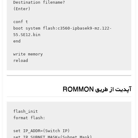
Destination filename?

(Enter)

conf t

boot system flash:c3560-ipbasek9-mz.122-
55.SE12.bin

end

write memory

آپدیت از طریق ROMMON
flash_init

format flash:

set IP_ADDR=(Switch IP)

set IP_SUBNET_MASK=(Subnet Mask)
