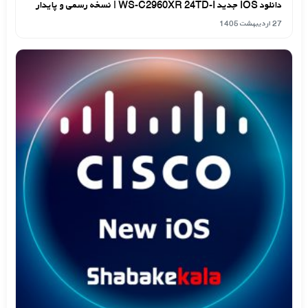
دانلود IOS جدید WS-C2960XR 24TD-I | نسخه رسمی و پایدار
27 اردیبهشت 1405