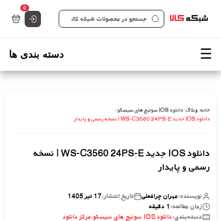
تعداد کالاها 
0
صفحه اصلی شبکه کالا - فروشگاه تخصصی قطعات شبکه
خانه
›
وبلاگ
›
دانلود IOS سوئیچ های سیسکو
›
دانلود IOS جدید WS-C3560 24PS-E | نسخه رسمی و پایدار
دانلود IOS جدید WS-C3560 24PS-E | نسخه
رسمی و پایدار
نویسنده:
مهران چراغعلی
تاریخ انتشار:
17 تیر 1405
زمان مطالعه:
1 دقیقه
دسته‌بندی:
دانلود IOS سوئیچ های سیسکو
،
مرکز دانلود