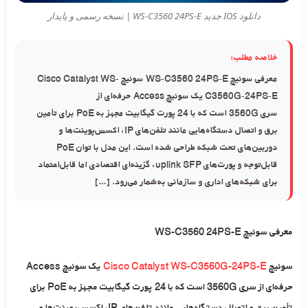
دانلود IOS جدید WS-C3560 24PS-E | نسخه رسمی و پایدار
خلاصه مطلب:
معرفی سوئیچ WS-C3560 24PS-E سوئیچ Cisco Catalyst WS-
C3560G-24PS-E یک سوئیچ Access حرفه‌ای از
سری 3560G است که با 24 پورت گیگابیت مجهز به PoE برای تأمین
برق و اتصال دستگاه‌هایی مانند تلفن‌های IP، اکسس‌پوینت‌ها و
دوربین‌های تحت شبکه طراحی شده است. این مدل با توان PoE
قابل‌توجه و پورت‌های uplink SFP، گزینه‌ای اقتصادی اما قابل‌اعتماد
برای شبکه‌های اداری و سازمانی به‌شمار می‌رود. […]
معرفی سوئیچ WS-C3560 24PS-E
سوئیچ
Cisco Catalyst WS-C3560G-24PS-E
یک سوئیچ Access
حرفه‌ای از سری
3560G
است که با
24 پورت گیگابیت مجهز به PoE
برای
تأمین برق و اتصال دستگاه‌هایی مانند تلفن‌های IP، اکسس‌پوینت‌ها و