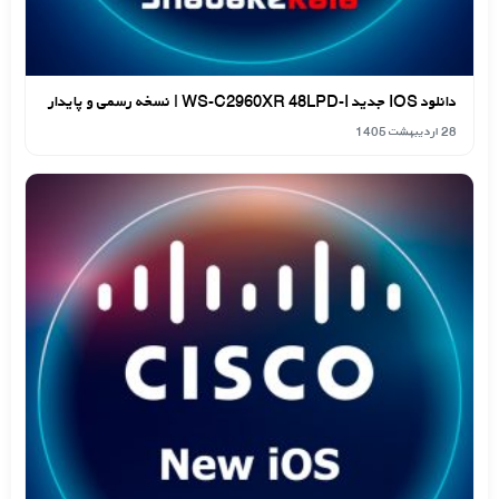
دانلود IOS جدید WS-C2960XR 48LPD-I | نسخه رسمی و پایدار
28 اردیبهشت 1405