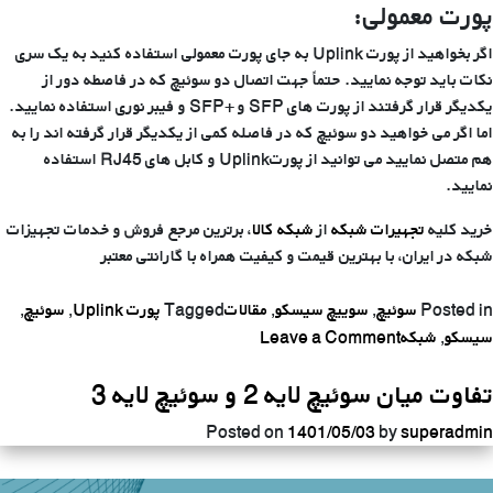
پورت معمولی:
اگر بخواهید از پورت Uplink به جای پورت معمولی استفاده کنید به یک سری
نکات باید توجه نمایید. حتماً جهت اتصال دو سوئیچ که در فاصطه دور از
یکدیگر قرار گرفتند از پورت های SFP و +SFP و فیبر نوری استفاده نمایید.
اما اگر می خواهید دو سوئیچ که در فاصله کمی از یکدیگر قرار گرفته اند را به
هم متصل نمایید می توانید از پورتUplink و کابل های RJ45 استفاده
نمایید.
خرید کلیه
تجهیرات شبکه
از
شبکه کالا
، برترین مرجع فروش و خدمات تجهیزات
شبکه در ایران، با بهترین قیمت و کیفیت همراه با گارانتی معتبر
Posted in
سوئیچ
,
سوییچ سیسکو
,
مقالات
Tagged
پورت Uplink
,
سوئیچ
,
on
سیسکو
,
شبکه
Leave a Comment
پورت
تفاوت میان سوئیچ لایه 2 و سوئیچ لایه 3
Uplink
و
Posted on
1401/05/03
by
superadmin
تفاوت
آن