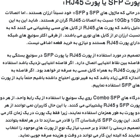
پورت
SFP
یا پورت
RJ45
:
در حالی که ماژول های SFP و SFP+ خود نسبتاً ارزان هستند ، اما اتصالات
1Gb و 10Gb نسبت به اتصالات RJ45 گران تر هستند. شاید این به این
دلیل باشد که پورت های RJ45 از کابل های مسی پشتیبانی می کنند که به
نسبت ارزان تر از کابل های نوری می باشند. از طرفی اکثر سوئیچ های شبکه
دارای پورت RJ45 هستند و نیازی به خرید قطعه اضافی نیست.
تصمیم در مورد استفاده از پورت RJ45 یا پورت SFP در سوئیچ بستگی به
فاصله بین نقاط انتهایی اتصال دارد. اگر فاصله انتهایی نزدیک باشد استفاده
از پورت RJ45 به همراه کابل مسی به صرفه تر خواهد بود. اگر فاصله به
اندازه کافی زیاد باشد که به فیبر نوری احتیاج داشته باشیم حتماً باید از پورت
های SFP استفاده نماییم.
درگاه های Combo SFP روی یک سوئیچ با استفاده از یک رابط واحد، از هر دو
پورت SFP و RJ45 پشتیبانی می کنند. با این حال کاربران نمی توانند از هر
دو پورت به طور همزمان استفاده نمایند، زیرا فقط یک پورت در یک زمان کار می
کند. این پورت SFP کارشناسان IT را قادر می سازند تا در هر لحظه بتوانند
تصمیم درستی را اتخاذ و بر حسب نیاز یک نوع از پورت های موجود را انتخاب
نمایند که البته این کار می تواند در وقت و هزینه صرفه جویی نماید.