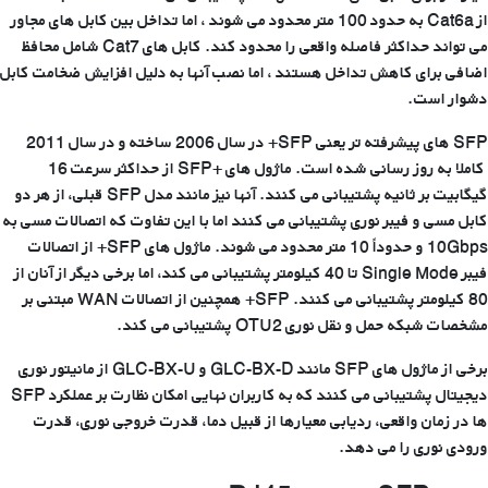
از Cat6a به حدود 100 متر محدود می شوند ، اما تداخل بین کابل های مجاور
می تواند حداکثر فاصله واقعی را محدود کند. کابل های Cat7 شامل محافظ
اضافی برای کاهش تداخل هستند ، اما نصب آنها به دلیل افزایش ضخامت کابل
دشوار است.
SFP های پیشرفته تر یعنی SFP+ در سال 2006 ساخته و در سال 2011
کاملا به روز رسانی شده است. ماژول های +SFP از حداکثر سرعت 16
گیگابیت بر ثانیه پشتیبانی می کنند. آنها نیز مانند مدل SFP قبلی، از هر دو
کابل مسی و فیبر نوری پشتیبانی می کنند اما با این تفاوت که اتصالات مسی به
10Gbps و حدوداً 10 متر محدود می شوند. ماژول های SFP+ از اتصالات
فیبر Single Mode تا 40 کیلومتر پشتیبانی می کند، اما برخی دیگر از آنان از
80 کیلومتر پشتیبانی می کنند. SFP+ همچنین از اتصالات WAN مبتنی بر
مشخصات شبکه حمل و نقل نوری OTU2 پشتیبانی می کند.
برخی از ماژول های SFP مانند GLC-BX-D و GLC-BX-U از مانیتور نوری
دیجیتال پشتیبانی می کنند که به کاربران نهایی امکان نظارت بر عملکرد SFP
ها در زمان واقعی، ردیابی معیارها از قبیل دما، قدرت خروجی نوری، قدرت
ورودی نوری را می دهد.