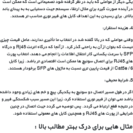
یکی دیگر از عواملی که باید در نظر گرفته شود تصمیماتی است که ممکن است
در آینده صورت گیرد برای مثال ارتقاء سیستم جهت دستیابی به به پهنای باند
بالاتر. برای رسیدن به این اهداف کابل های فیبر نوری مناسب تر هستند.
4ـ هزینه استقرار:
وقتی عواملی که در بالا گفته شد در انتخاب ما تأثیری ندارند، عامل قیمت چیزی
نیست که بتوان از آن به راحتی گذر کرد. از آنجا که درگاه اترنت Rj45 و درگاه
SFP با سرعت یکسانی کار انتقال اطلاعات را انجام می دهند، انتخاب پورت
های RJ45 برای اتصال سوئیچ ها ممکن است اقتصادی تر باشد. زیرا کابل
Cat5e / 6 از قیمت پایین تری نسبت به ماژول های SFP برخودار هستند.
5ـ شرایط محیطی:
اگر در طول مسیر اتصال دو سوئیچ به یکدیگر، پیچ و خم های زیادی وجود داشته
باشد نمی توان از فیبر نوری استفاده کرد، زیرا این مسیر سبب شکستگی فیبر و
در نتیجه قطع ارتباط می گردد. پس توصیه می گردد جهت اتصال در چنین
شرایطی از پورت های RJ45 و همچنین کابل های معمولی استفاده شود.
مثال هایی برای درک بهتر مطالب بالا :