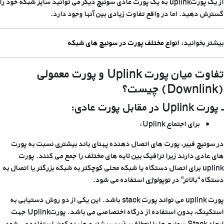
از یک پورتuplink به یک پورت عادی سوئیچ دیگر می توانید سایز شبکه خود را
گسترش دهید. اما در واقع تفاوت زیادی بین آنها وجود دارد.
بیشتر بخوانید:
انواع مختلف پورت در سوئیچ های شبکه
تفاوت میان پورت
Uplink
و پورت معمولی
(
Downlink
) چیست؟
ـ پورت
Uplink
در مقابل پورت عادی:
برای اجتماع
Uplink
:
در سوئیچ فیبر، پورت های اتصال دهنده پهنای باند بیشتری نسبت به پورت
های عادی دارند زیرا ترافیک بین لایه های مختلف را جمع می کنند. پورت
uplink برای اتصال دستگاه یا شبکه محلی کوچکتر به شبکه بزرگتر یا اتصال به
دستگاه “بالاتر” در توپولوژی استفاده می شود.
پورت uplink می تواند پورت stack باشد. این یکی از دو روش دستیابی به
استکینگ، بدون استفاده از درگاه اختصاصی می باشد. پورتUplink جهت
ایجاد Stack سوئیچ ها با انعطاف پذیری بیشتر و هزینه کمتر استفاده می شود.