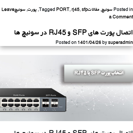
Posted in
سوئیچ
,
مقالات
sfp
,
rj45
,
PORT
Tagged
,
پورت
,
سوئیچ
Leave
on
a Comment
معرفی
اتصال پورت های SFP و RJ45 در سوئیچ ها
پورت
SFP
Posted on
1401/04/26
by
superadmin
و
کاربرد
آن
اتصال پورت های SFP و RJ45 در سوئیچ ها،