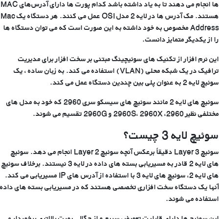
ها انجام می دهند تا به یاد داشته باشد کدام پورت ها دارای آدرس‌های MAC
هستند. مک آدرس ها در لایه 2 مدل OSI عمل می کنند. هر دستگاه یک Mac
Address مخصوص به خود داشته به این صورت است که می توان دستگاه ها
را از یکدیگر متمایز دانست.
این نرم افزار از تکنیک های سوئیچینگ مبتنی بر سخت افزار برای مدیریت
ترافیک در یک شبکه محلی (VLAN) استفاده می کند. به زبان ساده ، یک
سوئیچ لایه 2 به عنوان پلی بین چندین دستگاه عمل می کند.
سوئیچ های لایه 2 مانند سوئیچ های سیسکو سری 2960 که خود به مدل های
مختلفی نظیر 2960، 2960S، 2960X و 2960G تقسیم می شوند.
سوئیچ لایه 3 چیست؟
سوئیچ Layer 3 دقیقاً برعکس آنچه سوئیچ Layer 2 انجام می دهد. سوئیچ
های لایه 2 قادر به مسیریابی بسته های داده در لایه 3 نیستند. برخلاف سوئیچ
های لایه 2، سوئیچ های لایه 3 با استفاده از آدرس های IP مسیریابی می کند.
آنها یک دستگاه سخت افزاری تخصصی هستند که در مسیریابی بسته های داده
استفاده می شوند.
این سوئیچ ها دارای قابلیت تعویض سریع و از چگالی پورت بالاتری برخوردار می