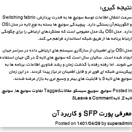
نتیجه گیری:
سرعت انتقال اطلاعات توسط سوئیچ ها به قدرت پردازش، Switching fabric
و الگوریتم آن بستگی دارد. پیچیدگی سوئیچ ها بسته به نوع لایه در مدل OSI
دارد. مدل OSI یک مدل مفهومی است که عملکردهای ارتباطی را برای چگونگی
ارتباط برنامه ها از طریق شبکه استاندارد فراهم می کند.
مدل OSI برای اطمینان از سازگاری سیستم های ارتباطی داده در سراسر جهان
ایجاد شده است. سالیان سال است که سوئیچ های لایه 2 در کل جهان استفاده
می شوند. اما رفته رفته با گذشت زمان و رشد فناوری اطلاعات، برنامه ها به
پیکربندی شبکه ای قوی تر و قابل اطمینان تر نیاز پیدا کردند. در این زمان
سوئیچ های لایه 3 با قابلیت های بهتر و وسیع تری به بازار عرضه شدند.
Posted in
سوئیچ
,
سوییچ سیسکو
,
مقالات
Tagged
تفاوت سوئیچ ها
,
سوئیچ
,
on
لایه 2
,
لایه 3
Leave a Comment
تفاوت
معرفی پورت SFP و کاربرد آن
میان
سوئیچ
Posted on
1401/04/29
by
superadmin
لایه