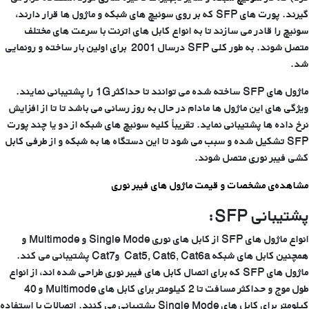
گیرند. پورت های SFP که بر روی سوئیچ های شبکه و ماژول ها قرار دارند،
سوئیچ را قادر می سازند تا به انواع کابل های اترنت با سرعت های مختلف
متصل شوند. به طور کلی SFP درسال 2001 برای اولین بار ساخته و رونمایی
شد.
ماژول های SFP ساخته شده می توانند تا حداکثر 1G را پشتیبانی نمایند.
ویژگی های این ماژول ها مادام در حال به روز رسانی می باشد تا تا از افزایش
نرخ داده ها پشتیبانی نماید. تقریباً کلیه سوئیچ های شبکه از دو یا چند پورت
SFP تشکیل شده و سبب می شود تا این دستگاه ها به شبکه و از طرفی کابل
کشی فیبر نوری متصل شوند.
مشاهده‌ی مشخصات و قیمت ماژول های فیبر نوری
پشتیبانی
SFP
:
انواع ماژول های SFP از کابل های نوری Single Mode و Multimode و
همچنین کابل های شبکه Cat5, Cat6, Cat6a وCat7 پشتیبانی می کند.
ماژول های SFP که برای اتصال کابل های فیبر نوری طراحی شده اند، از انواع
طول موج و حداکثر مسافت تا 2 کیلومتر برای کابل های Multimode و 40
کیلومتر برای کابل های Single Mode پشتیبانی می کنند. اتصالات با استفاده