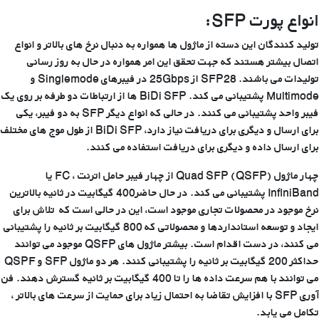
انواع پورت
SFP
:
تولید کنندگان این دسته از ماژول ها همواره به دنبال نرخ های بالاتر و انواع
اتصال بیشتر هستند که جهت تحقق این امر همواره در حال به روز رسانی
تولیدات می باشند. SFP28 از 25Gbps در فیبرهای Singlemode و
Multimode پشتیبانی می کند. BiDi SFP ها از ارتباطات دو طرفه بر روی یک
فیبر واحد پشتیبانی می کنند. در حالی که انواع دیگر SFP به دو فیبر، یکی
برای ارسال و دیگری برای دریافت نیاز دارد، BiDi SFP از طول موج های مختلف
برای ارسال داده و دیگری برای دریافت استفاده می کنند.
چهار ماژول (Quad SFP (QSFP از چهار فیبر حامل اترنت ، FC یا
InfiniBand پشتیبانی می کند. در حال حاضر400 گیگابیت در ثانیه بالاترین
نرخ موجود در محصولات تجاری موجود است، این در حالی است که تلاش برای
ایجاد و توسعه استانداردها و محصولاتی که 800 گیگابیت بر ثانیه را پشتیبانی
می کنند، در دست اقدام است. بیشتر ماژول های QSFP موجود می توانند
حداکثر 200 گیگابیت بر ثانیه را پشتیبانی کنند. هر دو ماژول SFP و QSPF
می توانند با هم سرعت داده ها را تا 400 گیگابیت بر ثانیه گسترش دهند. فن
آوری SFP با افزایش تقاضا به احتمال زیاد برای حمایت از سرعت های بالاتر ،
تکامل می یابد.