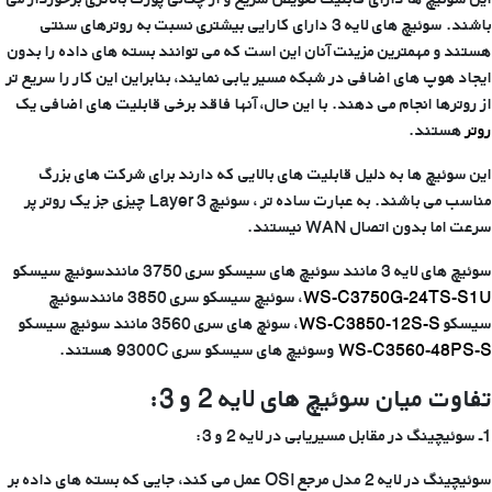
باشند. سوئیچ های لایه 3 دارای کارایی بیشتری نسبت به روترهای سنتی
هستند و مهمترین مزینت آنان این است که می توانند بسته های داده را بدون
ایجاد هوپ های اضافی در شبکه مسیر یابی نمایند، بنابراین این کار را سریع تر
از روترها انجام می دهند. با این حال، آنها فاقد برخی قابلیت های اضافی یک
روتر
هستند.
این سوئیچ ها به دلیل قابلیت های بالایی که دارند برای شرکت های بزرگ
مناسب می باشند. به عبارت ساده تر ، سوئیچ Layer 3 چیزی جز یک روتر پر
سرعت اما بدون اتصال WAN نیستند.
سوئیچ های لایه 3 مانند سوئیچ های سیسکو سری 3750 مانندسوئیچ سیسکو
WS-C3750G-24TS-S1U
، سوئیچ سیسکو سری 3850 مانندسوئیچ
سیسکو
WS-C3850-12S-S
، سوئچ های سری 3560 مانند سوئیچ سیسکو
WS-C3560-48PS-S
وسوئیچ های سیسکو سری 9300C هستند.
تفاوت میان سوئیچ های لایه 2 و 3:
1ـ سوئیچینگ در مقابل مسیریابی در لایه 2 و 3:
سوئیچینگ در لایه 2 مدل مرجع OSI عمل می کند، جایی که بسته های داده بر