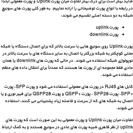
شاید بهتر است برای درک بهتر تفاوت میان پورت Uplink و پورت معمولی ابتدا
در رابطه با انواع پورت توضیحاتی را ارائه نماییم. به طور کلی پورت های سوئیچ
شبکه به دو دسته اصلی تقسیم می شوند:
پورت uplink
پورت downlink
پورت Uplink روی سوئیچ هایی با سرعت بالاتر که برای اتصال دستگاه یا شبکه
محلی کوچکتر به شبکه بزرگتر یا اتصال به سایر دستگاه های با سرعت بالاتر در
توپولوژی شبکه استفاده می شوند. در حالی که پورت های downlink یا همان
عادی فقط مجموعه ای از پورت ها هستند که عمدتاً برای انتقال داده های منظم
استفاده می شوند.
کابل های RJ45 در پورت های معمولی استفاده می شود و پورت SFP، پورت
+SFP، پورت SFP28 ، پورت +QSFP و پورت QSFP28 برای فیبر نوری و یا
اتصال به شبکه های که از سرعت و فاصله زیاد پشتیبانی می کنند، استفاده
می شوند.
تفاوت میان پورت Uplink و پورت معمولی به این صورت است که پورت های
uplink از نظر ظاهری شبیه پورت های عادی در سوئیچ هستند و به کمک ارتباط