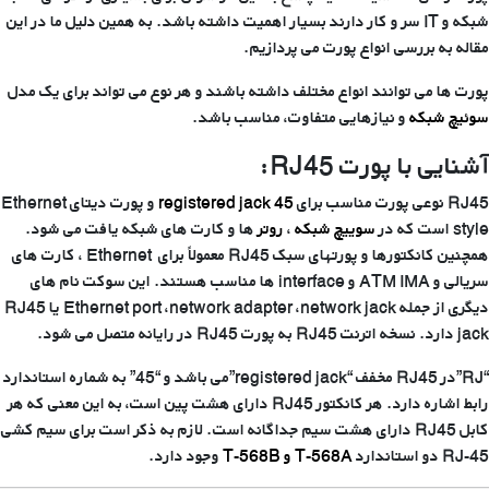
شبکه و IT سر و کار دارند بسیار اهمیت داشته باشد. به همین دلیل ما در این
مقاله به بررسی انواع پورت می پردازیم.
پورت ها می توانند انواع مختلف داشته باشند و هر نوع می تواند برای یک مدل
سوئیچ شبکه
و نیازهایی متفاوت، مناسب باشد.
آشنایی با پورت RJ45:
RJ45 نوعی پورت مناسب برای
registered jack 45
و پو‌رت دیتای Ethernet
style است که در
سوییچ شبکه
،
روتر
ها و کارت های شبکه یافت می شود.
همچنین کانکتورها و پو‌رتهای سبک RJ45 معمولاً برای Ethernet ، کارت های
سریالی و ATM IMA و interface ها مناسب هستند. این سوکت نام های
دیگری از جمله Ethernet port ،network adapter ،network jack یا RJ45
jack دارد. نسخه اترنت RJ45 به پورت RJ45 در رایانه متصل می شود.
“RJ”در RJ45 مخفف “registered jack”می باشد و “45” به شماره استاندارد
رابط اشاره دارد. هر کانکتور RJ45 دارای هشت پین است، به این معنی که هر
کابل RJ45 دارای هشت سیم جداگانه است. لازم به ذکر است برای سیم کشی
RJ-45 دو استاندارد
568A و T-568B
T-
وجود دارد.