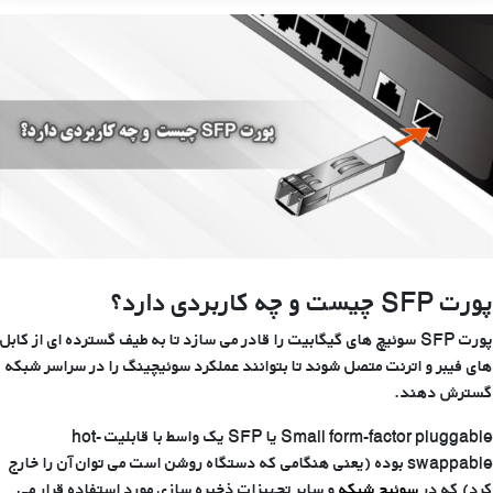
۲
و
سوئیچ
لایه
۳
پورت SFP چیست و چه کاربردی دارد؟
پورت SFP سوئیچ های گیگابیت را قادر می سازد تا به طیف گسترده ای از کابل
های فیبر و اترنت متصل شوند تا بتوانند عملکرد سوئیچینگ را در سراسر شبکه
گسترش دهند.
Small form-factor pluggable یا SFP یک واسط با قابلیت hot-
swappable بوده (یعنی هنگامی که دستگاه روشن است می توان آن را خارج
کرد) که در
سوئیچ شبکه
و سایر تجهیزات ذخیره سازی مورد استفاده قرار می