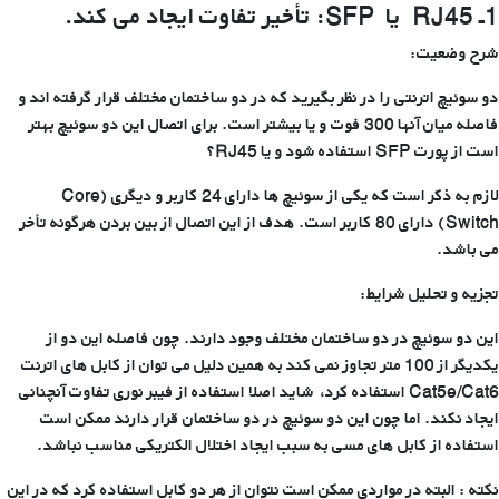
1ـ
RJ45
یا
SFP
: تأخیر تفاوت ایجاد می کند.
شرح وضعیت:
دو سوئیچ اترنتی را در نظر بگیرید که در دو ساختمان مختلف قرار گرفته اند و
فاصله میان آنها 300 فوت و یا بیشتر است. برای اتصال این دو سوئیچ بهتر
است از پورت SFP استفاده شود و یا RJ45؟
لازم به ذکر است که یکی از سوئیچ ها دارای 24 کاربر و دیگری (Core
Switch) دارای 80 کاربر است. هدف از این اتصال از بین بردن هرگونه تأخر
می باشد.
تجزیه و تحلیل شرایط:
این دو سوئیچ در دو ساختمان مختلف وجود دارند. چون فاصله این دو از
یکدیگر از 100 متر تجاوز نمی کند به همین دلیل می توان از کابل های اترنت
Cat5e/Cat6 استفاده کرد، شاید اصلا استفاده از فیبر نوری تفاوت آنچنانی
ایجاد نکند. اما چون این دو سوئیچ در دو ساختمان قرار دارند ممکن است
استفاده از کابل های مسی به سبب ایجاد اختلال الکتریکی مناسب نباشد.
نکته : البته در مواردی ممکن است نتوان از هر دو کابل استفاده کرد که در این