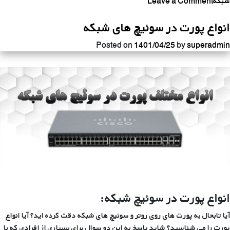
شبکه
Leave a Comment
اتصال
انواع پورت در سوئیچ های شبکه
پورت
های
Posted on
1401/04/25
by
superadmin
SFP
و
RJ45
در
سوئیچ
ها
انواع پورت در سوئیچ شبکه:
آیا تابحال به پورت های روی روتر و سوئیچ های شبکه دقت کرده اید؟ آیا انواع
پورت را می شناسید؟ شاید پاسخ به این دو سوال برای بسیاری از افرادی که با