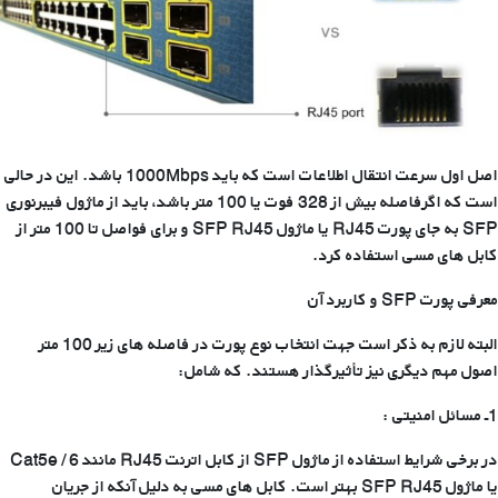
اصل اول سرعت انتقال اطلاعات است که باید 1000Mbps باشد. این در حالی
است که اگرفاصله بیش از 328 فوت یا 100 متر باشد، باید از ماژول فیبرنوری
SFP به جای پورت RJ45 یا ماژول SFP RJ45 و برای فواصل تا 100 متر از
کابل های مسی استفاده کرد.
معرفی پورت SFP و کاربرد آن
البته لازم به ذکر است جهت انتخاب نوع پورت در فاصله های زیر 100 متر
اصول مهم دیگری نیز تأثیرگذار هستند. که شامل:
1ـ مسائل امنیتی :
در برخی شرایط استفاده از ماژول SFP از کابل اترنت RJ45 مانند Cat5e / 6
یا ماژول SFP RJ45 بهتر است. کابل های مسی به دلیل آنکه از جریان