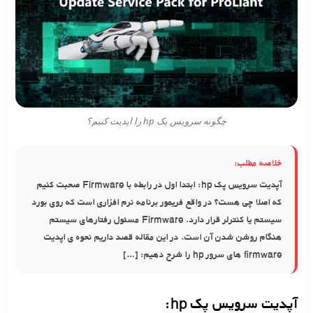
چگونه سرویس پک hp را اپدیت کنیم؟
خلاصه مطلب:
آپدیت سرویس پک hp: ابتدا اول در رابطه با Firmware صحبت کنیم
که اصلا چی هست؟ در واقع فریمور برنامه نرم ‌افزاری است که روی بورد
سیستم یا کنترلر قرار دارد. Firmware مسئول رفتارهای سیستم
هنگام روشن شدن آن است. در این مقاله قصد داریم نحوه ی اپدیت
firmware های سرور hp را شرح دهیم: […]
آپدیت سرویس پک hp: