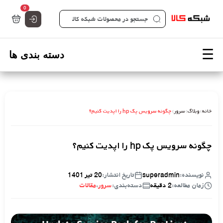
تعداد کالاها 
0
صفحه اصلی شبکه کالا - فروشگاه تخصصی قطعات شبکه
خانه
›
وبلاگ
›
سرور
›
چگونه سرویس پک hp را اپدیت کنیم؟
چگونه سرویس پک hp را اپدیت کنیم؟
نویسنده:
superadmin
تاریخ انتشار:
20 تیر 1401
زمان مطالعه:
2 دقیقه
دسته‌بندی:
سرور
،
مقالات